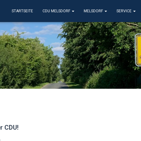
STARTSEITE
CDU MELSDORF
MELSDORF
SERVICE
er CDU!
,