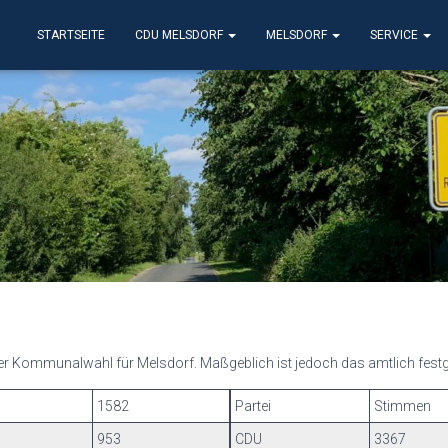
STARTSEITE
CDU MELSDORF
MELSDORF
SERVICE
 der Kommunalwahl für Melsdorf. Maßgeblich ist jedoch das amtlich festg
1582
Partei
Stimmen
953
CDU
3367